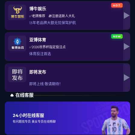
HOT
博牛娱乐
▶
✅老牌推荐 
🎁注册送新人大礼
13年老品牌大额无忧保驾护航
NEW
亚博体育
▶
✅2026世界杯指定投注点
体育投注首选
即将发布
▶
即将上线 敬请期待！
🔥 在线客服
24小时在线客服
有问题找专员 美女专员在线畅聊