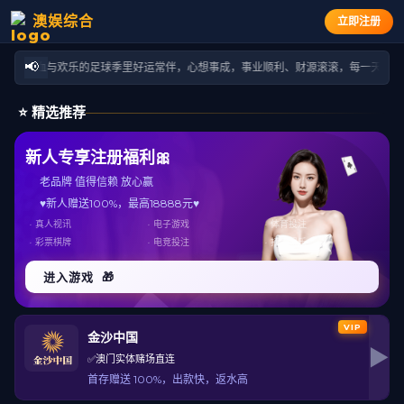
澳娱综合
立即注册
📢
这个充满热血与欢乐的足球季里好运常伴，心想事成，事业顺利、财源滚滚，每一天都
⭐ 精选推荐
新人专享注册福利🎀
老品牌 值得信赖 放心赢
♥️新人赠送100%，最高18888元♥️
·
真人视讯
·
电子游戏
·
体育投注
·
彩票棋牌
·
电竞投注
·
捕鱼娱乐
进入游戏
🎁
VIP
金沙中国
▶
✅澳门实体赌场直连
首存赠送 100%，出款快，返水高